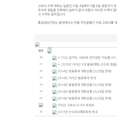
고로쇠 수액 채취는 입춘인 이달 4일부터 3월 6일 경칩까지 한
우수와 경칩을 전후해서 날씨가 맑고 바람이 적으면 수액이 많이
고 가격도 달라집니다.
흙집세상이있는 동네에서는 마을 주민분들이 직접 고로쇠를 채
38
※ TV는 없지만, WIFI와 인터넷은 가능합니다. .
37
※ 2015년 지리산 3대 봄꽃(매화,산수유,벚꽃).
36
2014년 벚꽃축제 개화상황 (3/28일 현재)
35
2014년 지리산 봄꽃축제 안내
34
2014년 봄꽃축제 개화상황 (3/18일 현재)
33
2014년 봄꽃축제 개화상황 (3/24일 현재)
32
2014년 벚꽃축제 개화상황 (3/26일 현재)
지리산 고로쇠 드시러 오세요
30
2013년 산수유&매화축제 안내