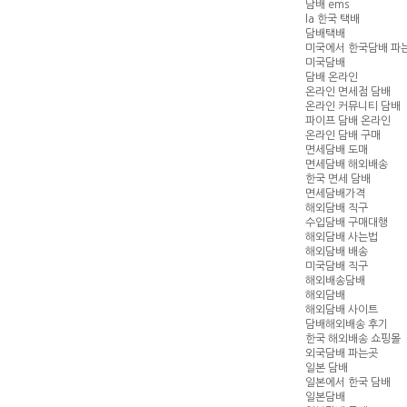
담배 ems
la 한국 택배
담배택배
미국에서 한국담배 파
미국담배
담배 온라인
온라인 면세점 담배
온라인 커뮤니티 담배
파이프 담배 온라인
온라인 담배 구매
면세담배 도매
면세담배 해외배송
한국 면세 담배
면세담배가격
해외담배 직구
수입담배 구매대행
해외담배 사는법
해외담배 배송
미국담배 직구
해외배송담배
해외담배
해외담배 사이트
담배해외배송 후기
한국 해외배송 쇼핑몰
외국담배 파는곳
일본 담배
일본에서 한국 담배
일본담배