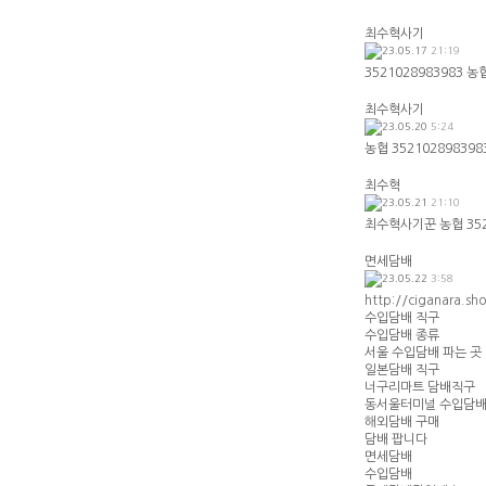
최수혁사기
23.05.17
21:19
3521028983983
최수혁사기
23.05.20
5:24
농협 3521028983
최수혁
23.05.21
21:10
최수혁사기꾼 농협 352
면세담배
23.05.22
3:58
http://ciganara.
수입담배 직구
수입담배 종류
서울 수입담배 파는 곳
일본담배 직구
너구리마트 담배직구
동서울터미널 수입담
해외담배 구매
담배 팝니다
면세담배
수입담배