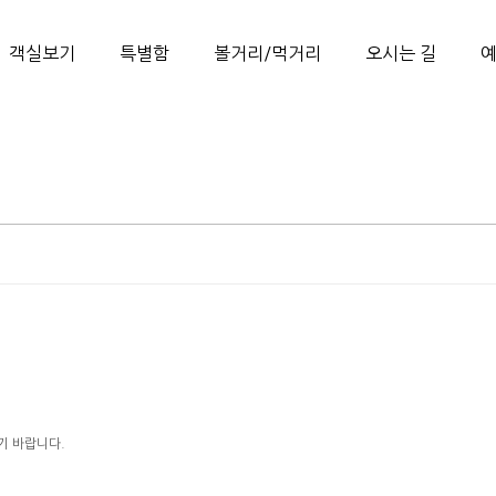
객실보기
특별함
볼거리/먹거리
오시는 길
기 바랍니다.